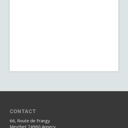
CONTACT
66, Route de Frangy
Meythet 74960 Annecy