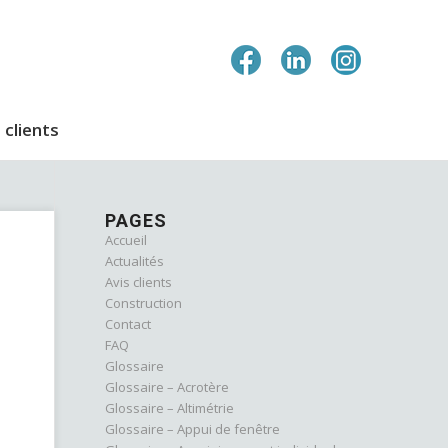
 clients
PAGES
Accueil
Actualités
Avis clients
Construction
Contact
FAQ
Glossaire
Glossaire – Acrotère
Glossaire – Altimétrie
Glossaire – Appui de fenêtre