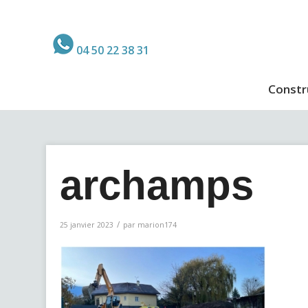
04 50 22 38 31
Constr
archamps
/
25 janvier 2023
par
marion174