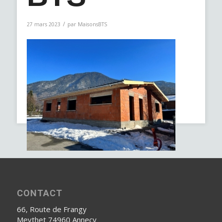
/
27 mars 2023
par
MaisonsBTS
CONTACT
66, Route de Frangy
Meythet 74960 Annecy