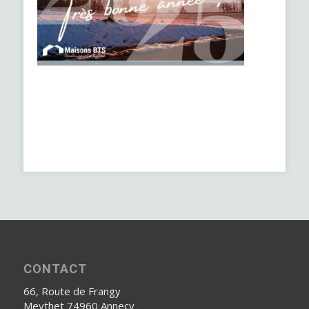
CONTACT
66, Route de Frangy
Meythet 74960 Annecy