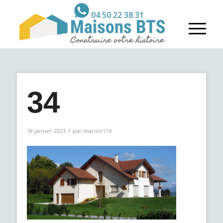
04 50 22 38 31
34
/
18 janvier 2023
par
marion174