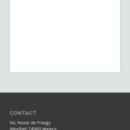
CONTACT
66, Route de Frangy
Meythet 74960 Annecy