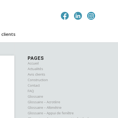
 clients
PAGES
Accueil
Actualités
Avis clients
Construction
Contact
FAQ
Glossaire
Glossaire – Acrotère
Glossaire – Altimétrie
Glossaire – Appui de fenêtre