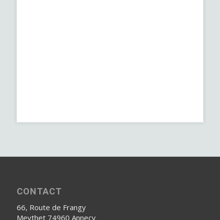
CONTACT
66, Route de Frangy
Meythet 74960 Annecy