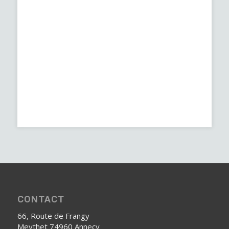
CONTACT
66, Route de Frangy
Meythet 74960 Annecy