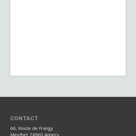
CONTACT
66, Route de Frangy
Meythet 74960 Annecy