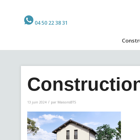
04 50 22 38 31
Constr
Constructio
/
13 juin 2024
par
MaisonsBTS