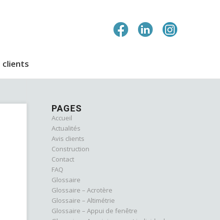
 clients
PAGES
Accueil
Actualités
Avis clients
Construction
Contact
FAQ
Glossaire
Glossaire – Acrotère
Glossaire – Altimétrie
Glossaire – Appui de fenêtre