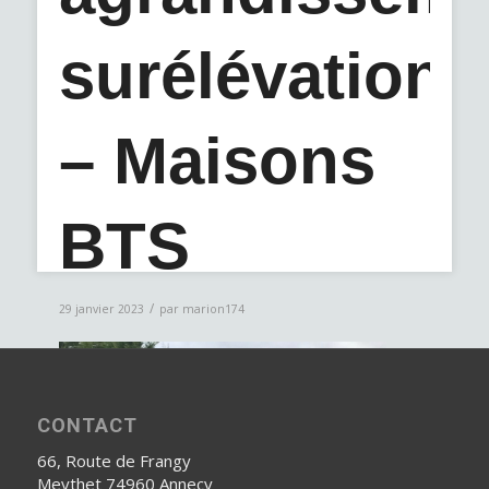
surélévation
– Maisons
BTS
/
29 janvier 2023
par
marion174
CONTACT
66, Route de Frangy
Meythet 74960 Annecy