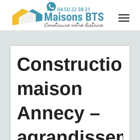
04 50 22 38 31
Construction
maison
Annecy –
agrandisseme