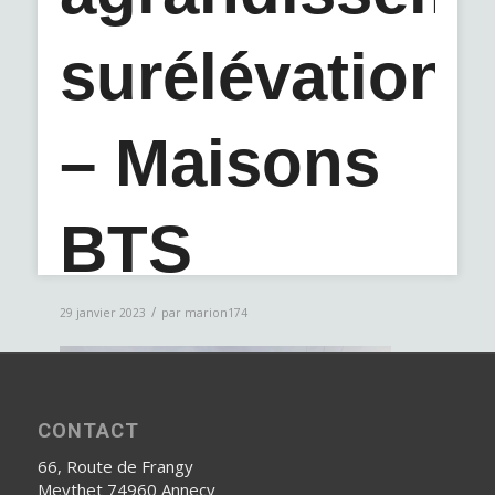
surélévation
– Maisons
BTS
/
29 janvier 2023
par
marion174
CONTACT
66, Route de Frangy
Meythet 74960 Annecy