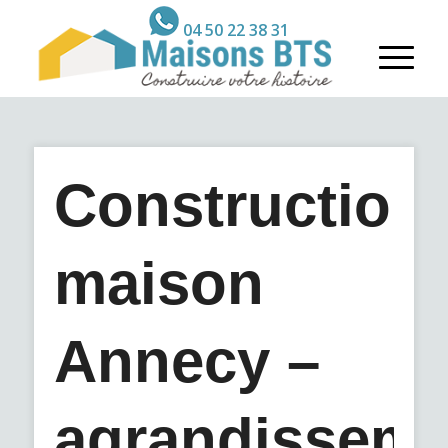
04 50 22 38 31
Construction
maison
Annecy –
agrandisseme