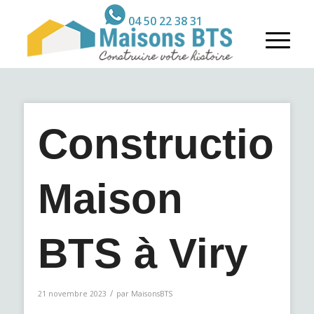
04 50 22 38 31
Construction
Maison
BTS à Viry
/
21 novembre 2023
par
MaisonsBTS