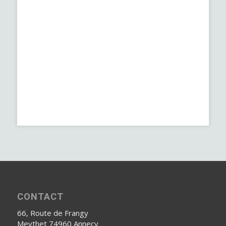
CONTACT
66, Route de Frangy
Meythet 74960 Annecy