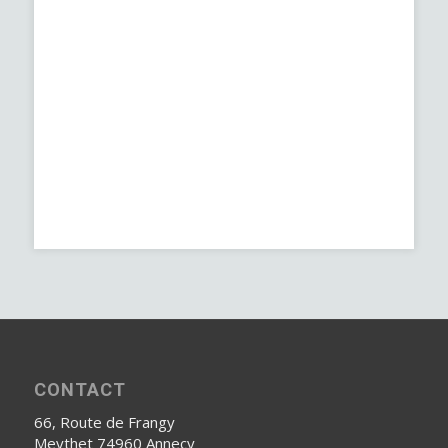
CONTACT
66, Route de Frangy
Meythet 74960 Annecy