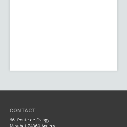
CONTACT
66, Route de Frangy
Meythet 74960 Annecy