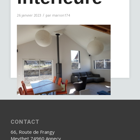
/
26 janvier 2023
par
marion174
CONTACT
66, Route de Frangy
Meythet 74960 Annecy