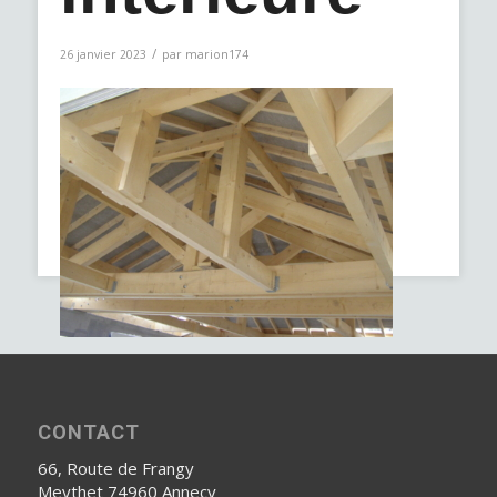
/
26 janvier 2023
par
marion174
CONTACT
66, Route de Frangy
Meythet 74960 Annecy