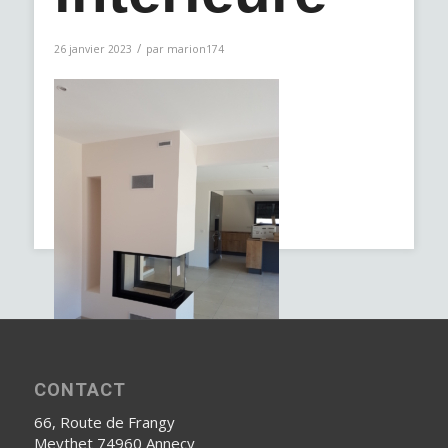
/
26 janvier 2023
par
marion174
CONTACT
66, Route de Frangy
Meythet 74960 Annecy