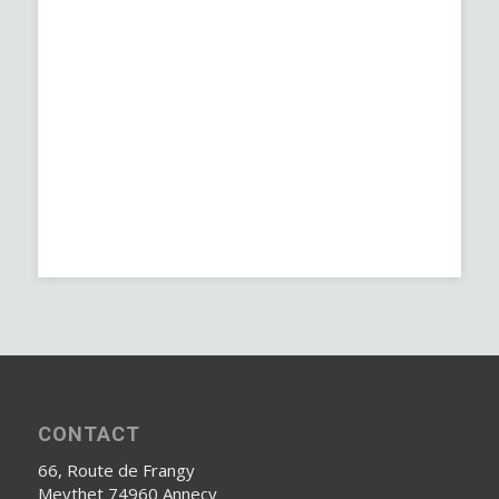
CONTACT
66, Route de Frangy
Meythet 74960 Annecy