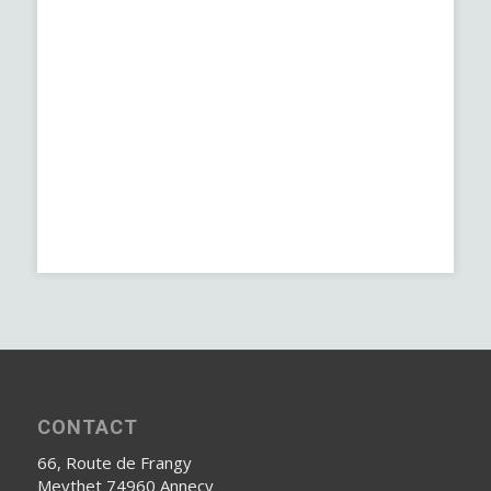
CONTACT
66, Route de Frangy
Meythet 74960 Annecy