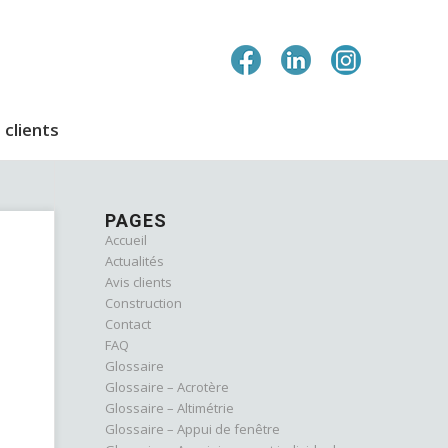
 clients
PAGES
Accueil
Actualités
Avis clients
Construction
Contact
FAQ
Glossaire
Glossaire – Acrotère
Glossaire – Altimétrie
Glossaire – Appui de fenêtre